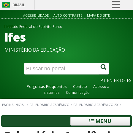
BRASIL
Simplifique!
ACESSIBILIDADE
ALTO CONTRASTE
MAPA DO SITE
Comunica BR
Instituto Federal do Espírito Santo
Ifes
Participe
Acesso à informação
MINISTÉRIO DA EDUCAÇÃO
Legislação
Canais
PT
EN
FR
DE
ES
Perguntas Frequentes
Contato
Acesso a
sistemas
Comunicação
PÁGINA INICIAL
>
CALENDÁRIO ACADÊMICO
>
CALENDÁRIO ACADÊMICO 2014
MENU