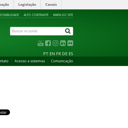
mação
Legislação
Canais
ESSIBILIDADE
ALTO CONTRASTE
MAPA DO SITE
PT
EN
FR
DE
ES
ntato
Acesso a sistemas
Comunicação