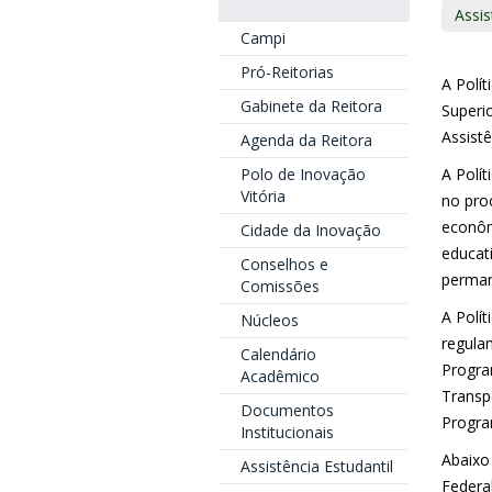
Assis
Campi
Pró-Reitorias
A Polít
Gabinete da Reitora
Superi
Assistê
Agenda da Reitora
A Polí
Polo de Inovação
Vitória
no pro
econôm
Cidade da Inovação
educat
Conselhos e
perman
Comissões
A Polít
Núcleos
regula
Calendário
Program
Acadêmico
Transpo
Documentos
Progra
Institucionais
Abaixo
Assistência Estudantil
Federal