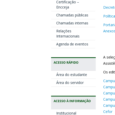
Certificação –
Encceja
Decret
Chamadas públicas
Polític
Chamadas internas
Portar
Anexos 
Relações
Internacionais
Agenda de eventos
A sele
ACESSO RÁPIDO
Assistê
Os edit
Área do estudante
Campus
Área do servidor
Campus
Campus
Campus
ACESSO À INFORMAÇÃO
Campus
Cefor
Institucional