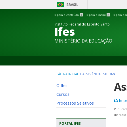
BRASIL
Ir para o conteúdo
1
Ir para o menu
2
Ir para a
Instituto Federal do Espírito Santo
Ifes
MINISTÉRIO DA EDUCAÇÃO
PÁGINA INICIAL
>
ASSISTÊNCIA ESTUDANTIL
As
O Ifes
Cursos
Impr
Processos Seletivos
Publicad
de Maio 
PORTAL IFES