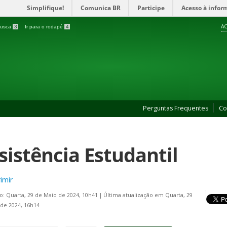
Simplifique!
Comunica BR
Participe
Acesso à infor
AC
 busca
3
Ir para o rodapé
4
Perguntas Frequentes
Co
sistência Estudantil
imir
o: Quarta, 29 de Maio de 2024, 10h41
|
Última atualização em Quarta, 29
de 2024, 16h14