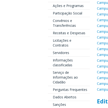
Campus
Ações e Programas
Campus
Participação Social
Campus
Campus
Convênios e
Transferências
Campus
Campus
Receitas e Despesas
Campu
Licitações e
Campu
Contratos
Campu
Servidores
Campus
Informações
Campu
classificadas
Campus
Campus
Serviço de
Informações ao
Campus
Cidadão
Campus
Campus
Perguntas Frequentes
Dados Abertos
Edit
Sanções