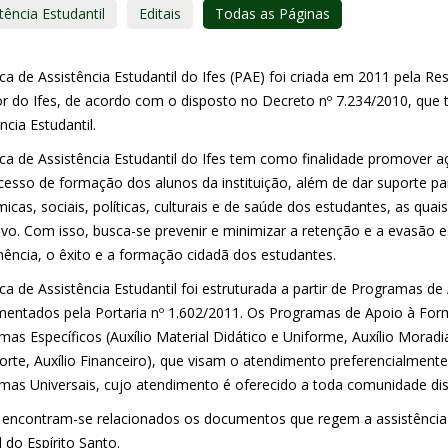
tência Estudantil
Editais
Todas as Páginas
ica de Assistência Estudantil do Ifes (PAE) foi criada em 2011 pela 
or do Ifes, de acordo com o disposto no Decreto nº 7.234/2010, que
ncia Estudantil.
tica de Assistência Estudantil do Ifes tem como finalidade promover
cesso de formação dos alunos da instituição, além de dar suporte pa
icas, sociais, políticas, culturais e de saúde dos estudantes, as qu
ivo. Com isso, busca-se prevenir e minimizar a retenção e a evasão e
ência, o êxito e a formação cidadã dos estudantes.
ica de Assistência Estudantil foi estruturada a partir de Programas 
mentados pela Portaria nº 1.602/2011. Os Programas de Apoio à For
as Específicos (Auxílio Material Didático e Uniforme, Auxílio Moradia
rte, Auxílio Financeiro), que visam o atendimento preferencialmente 
mas Universais, cujo atendimento é oferecido a toda comunidade dis
 encontram-se relacionados os documentos que regem a assistência e
 do Espírito Santo.