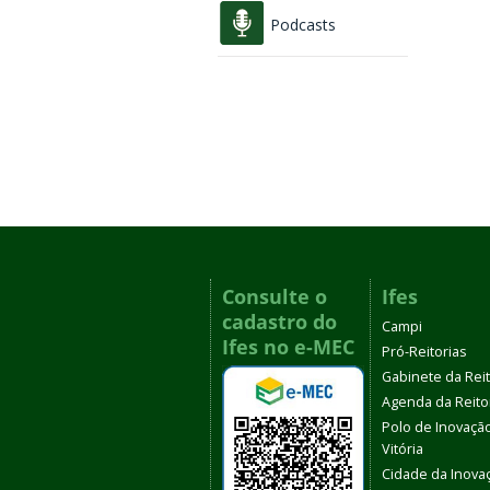
Podcasts
Consulte o
Ifes
cadastro do
Campi
Ifes no e-MEC
Pró-Reitorias
Gabinete da Rei
Agenda da Reito
Polo de Inovaçã
Vitória
Cidade da Inova