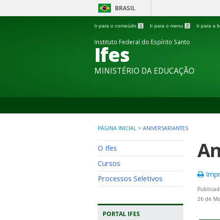
BRASIL
Ir para o conteúdo
1
Ir para o menu
2
Ir para a
Instituto Federal do Espírito Santo
Ifes
MINISTÉRIO DA EDUCAÇÃO
PÁGINA INICIAL
>
ANIVERSARIANTES
An
O Ifes
Cursos
Impr
Processos Seletivos
Publicad
26 de Ma
PORTAL IFES