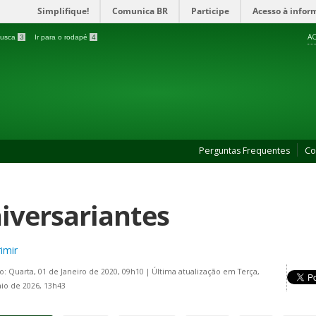
Simplifique!
Comunica BR
Participe
Acesso à infor
AC
 busca
3
Ir para o rodapé
4
Perguntas Frequentes
Co
iversariantes
imir
o: Quarta, 01 de Janeiro de 2020, 09h10
|
Última atualização em Terça,
io de 2026, 13h43