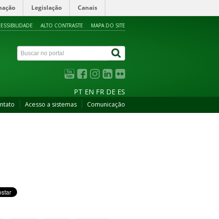
mação
Legislação
Canais
ESSIBILIDADE
ALTO CONTRASTE
MAPA DO SITE
PT
EN
FR
DE
ES
ntato
Acesso a sistemas
Comunicação