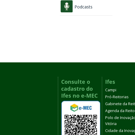
Podcasts
Consulte o
Ifes
cadastro do
Campi
Ifes no e-MEC
Pró-Reitorias
Gabinete da Rei
Agenda da Reito
Polo de Inovaçã
Vitória
Cidade da Inova