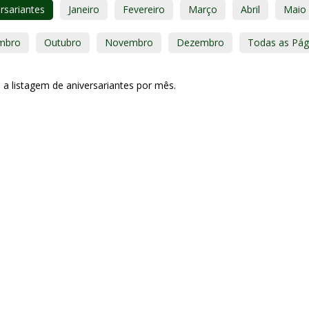
rsariantes
Janeiro
Fevereiro
Março
Abril
Maio
mbro
Outubro
Novembro
Dezembro
Todas as Pág
 a listagem de aniversariantes por mês.