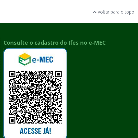
Voltar para o topo
Consulte o cadastro do Ifes no e-MEC