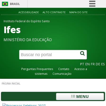
BRASIL
Simplifique!
ACESSIBILIDADE
ALTO CONTRASTE
MAPA DO SITE
Comunica BR
Instituto Federal do Espírito Santo
Ifes
Participe
Acesso à informação
MINISTÉRIO DA EDUCAÇÃO
Legislação
Canais
PT
EN
FR
DE
ES
Perguntas Frequentes
Contato
Acesso a
sistemas
Comunicação
PÁGINA INICIAL
MENU