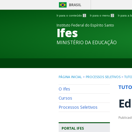
BRASIL
Ir para o conteúdo
1
Ir para o menu
2
Ir para a
Instituto Federal do Espírito Santo
Ifes
MINISTÉRIO DA EDUCAÇÃO
PÁGINA INICIAL
>
PROCESSOS SELETIVOS
>
TUT
TUTO
O Ifes
Cursos
Ed
Processos Seletivos
Publicad
PORTAL IFES