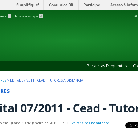
Simplifique!
Comunica BR
Participe
Acesso à infor
AC
 busca
3
Ir para o rodapé
4
Perguntas Frequentes
Co
ORES
>
EDITAL 07/2011 - CEAD - TUTORES A DISTANCIA
RES
ital 07/2011 - Cead - Tuto
o em Quarta, 19 de Janeiro de 2011, 00h00
|
Voltar à página anterior