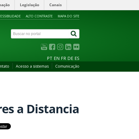
mação
Legislação
Canais
ESSIBILIDADE
ALTO CONTRASTE
MAPA DO SITE
PT
EN
FR
DE
ES
ntato
Acesso a sistemas
Comunicação
res a Distancia