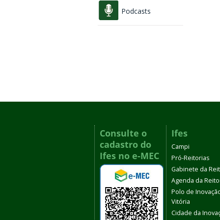
Podcasts
Consulte o
Ifes
cadastro do
Campi
Ifes no e-MEC
Pró-Reitorias
Gabinete da Rei
Agenda da Reito
Polo de Inovaçã
Vitória
Cidade da Inova