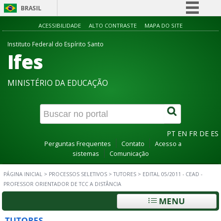
BRASIL
Simplifique!
ACESSIBILIDADE
ALTO CONTRASTE
MAPA DO SITE
Comunica BR
Instituto Federal do Espírito Santo
Ifes
Participe
Acesso à informação
MINISTÉRIO DA EDUCAÇÃO
Legislação
Canais
PT
EN
FR
DE
ES
Perguntas Frequentes
Contato
Acesso a
sistemas
Comunicação
PÁGINA INICIAL
>
PROCESSOS SELETIVOS
>
TUTORES
>
EDITAL 05/2011 - CEAD -
PROFESSOR ORIENTADOR DE TCC A DISTÂNCIA
MENU
TUTORES