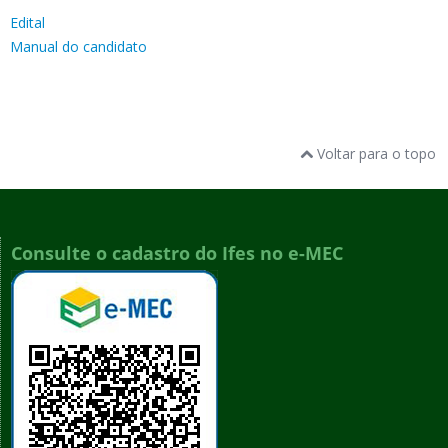
Edital
Manual do candidato
Voltar para o topo
Consulte o cadastro do Ifes no e-MEC