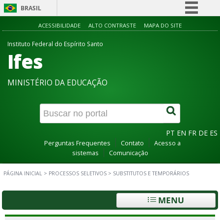
BRASIL
Simplifique!
ACESSIBILIDADE
ALTO CONTRASTE
MAPA DO SITE
Comunica BR
Instituto Federal do Espírito Santo
Ifes
Participe
Acesso à informação
MINISTÉRIO DA EDUCAÇÃO
Legislação
Canais
PT
EN
FR
DE
ES
Perguntas Frequentes
Contato
Acesso a
sistemas
Comunicação
PÁGINA INICIAL
>
PROCESSOS SELETIVOS
>
SUBSTITUTOS E TEMPORÁRIOS
MENU