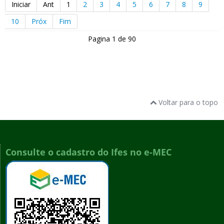
Iniciar
Ant
1
2
3
4
5
6
7
8
9
10
Próx
Fim
Pagina 1 de 90
Voltar para o topo
Consulte o cadastro do Ifes no e-MEC