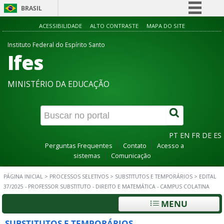
BRASIL
Simplifique!
ACESSIBILIDADE
ALTO CONTRASTE
MAPA DO SITE
Comunica BR
Instituto Federal do Espírito Santo
Ifes
Participe
Acesso à informação
MINISTÉRIO DA EDUCAÇÃO
Legislação
Canais
PT
EN
FR
DE
ES
Perguntas Frequentes
Contato
Acesso a
sistemas
Comunicação
PÁGINA INICIAL
>
PROCESSOS SELETIVOS
>
SUBSTITUTOS E TEMPORÁRIOS
>
EDITAL
37/2025 - PROFESSOR SUBSTITUTO - DIREITO E MATEMÁTICA - CAMPUS COLATINA
MENU
SUBSTITUTOS E TEMPORÁRIOS