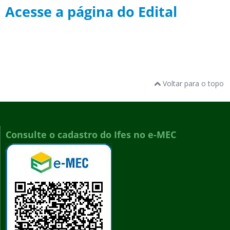
Acesse a página do Edital
Voltar para o topo
Consulte o cadastro do Ifes no e-MEC