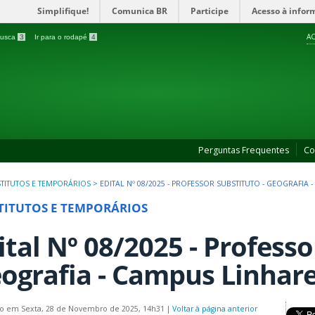
Simplifique!
Comunica BR
Participe
Acesso à infor
AC
 busca
3
Ir para o rodapé
4
Perguntas Frequentes
Co
TITUTOS E TEMPORÁRIOS
>
EDITAL Nº 08/2025 - PROFESSOR SUBSTITUTO - GEOGRAFIA 
TITUTOS E TEMPORÁRIOS
ital Nº 08/2025 - Professo
ografia - Campus Linhar
do em Sexta, 28 de Novembro de 2025, 14h31
|
Voltar à página anterior