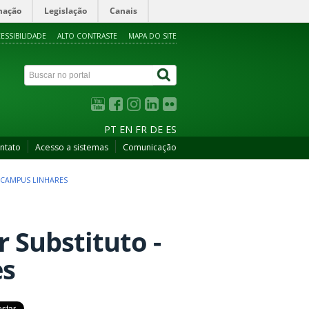
mação
Legislação
Canais
ESSIBILIDADE
ALTO CONTRASTE
MAPA DO SITE
PT
EN
FR
DE
ES
ntato
Acesso a sistemas
Comunicação
- CAMPUS LINHARES
r Substituto -
es