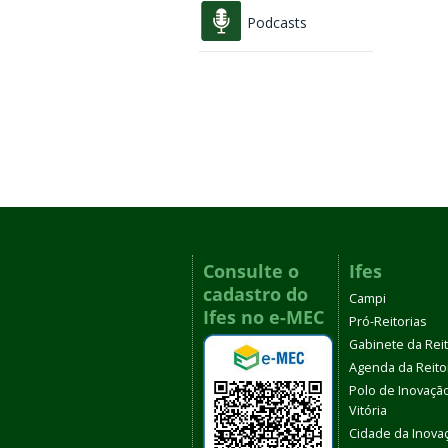
Podcasts
Consulte o
Ifes
cadastro do
Campi
Ifes no e-MEC
Pró-Reitorias
Gabinete da Rei
Agenda da Reito
Polo de Inovaçã
Vitória
Cidade da Inova