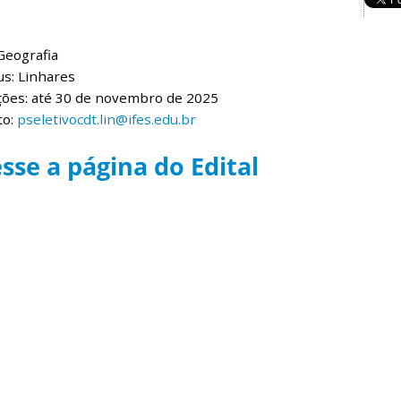
Geografia
s: Linhares
ções: até 30 de novembro de 2025
to:
pseletivocdt.lin@ifes.edu.br
sse a página do Edital