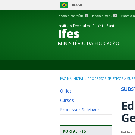
BRASIL
Ir para o conteúdo
1
Ir para o menu
2
Ir para a
Instituto Federal do Espírito Santo
Ifes
MINISTÉRIO DA EDUCAÇÃO
PÁGINA INICIAL
>
PROCESSOS SELETIVOS
>
SUBS
SUBS
O Ifes
Cursos
Ed
Processos Seletivos
Ge
PORTAL IFES
Publica