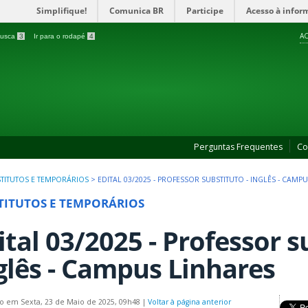
Simplifique!
Comunica BR
Participe
Acesso à infor
AC
 busca
3
Ir para o rodapé
4
Perguntas Frequentes
Co
TITUTOS E TEMPORÁRIOS
>
EDITAL 03/2025 - PROFESSOR SUBSTITUTO - INGLÊS - CAMP
TITUTOS E TEMPORÁRIOS
ital 03/2025 - Professor s
glês - Campus Linhares
o em Sexta, 23 de Maio de 2025, 09h48
|
Voltar à página anterior