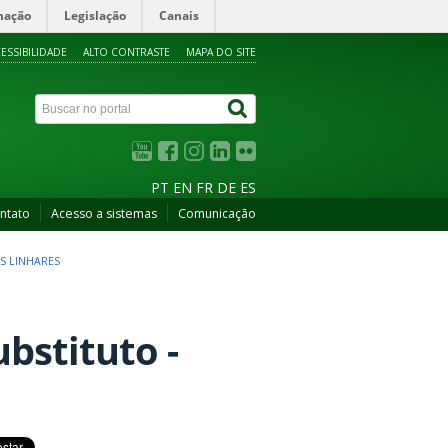
mação
Legislação
Canais
ESSIBILIDADE
ALTO CONTRASTE
MAPA DO SITE
PT
EN
FR
DE
ES
ntato
Acesso a sistemas
Comunicação
US LINHARES
ubstituto -