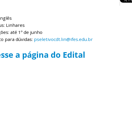
Inglês
s: Linhares
ções: até 1º de junho
o para dúvidas:
pseletivocdt.lin@ifes.edu.br
sse a página do Edital