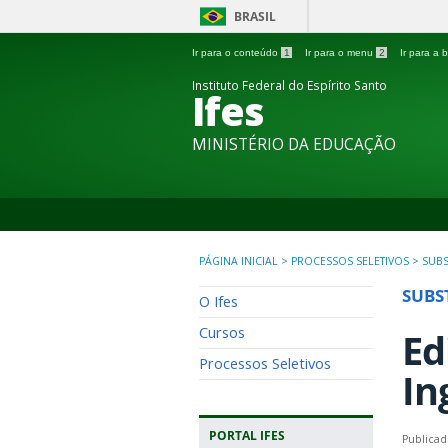
BRASIL
Ir para o conteúdo
1
Ir para o menu
2
Ir para a
Instituto Federal do Espírito Santo
Ifes
MINISTÉRIO DA EDUCAÇÃO
PÁGINA INICIAL
>
PROCESSOS SELETIVOS
>
SUBS
SUBS
O Ifes
Cursos
Ed
Processos Seletivos
In
PORTAL IFES
Publicad