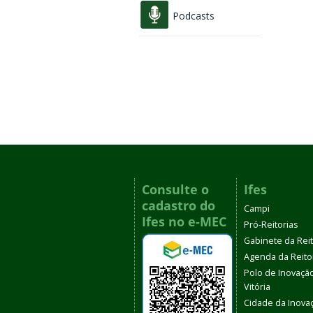
Podcasts
Consulte o
Ifes
cadastro do
Campi
Ifes no e-MEC
Pró-Reitorias
Gabinete da Rei
Agenda da Reito
Polo de Inovaçã
Vitória
Cidade da Inova