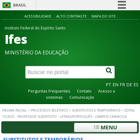
BRASIL
Simplifique!
ACESSIBILIDADE
ALTO CONTRASTE
MAPA DO SITE
Comunica BR
Instituto Federal do Espírito Santo
Ifes
Participe
Acesso à informação
MINISTÉRIO DA EDUCAÇÃO
Legislação
Canais
PT
EN
FR
DE
ES
Perguntas Frequentes
Contato
Acesso a
sistemas
Comunicação
PÁGINA INICIAL
>
PROCESSOS SELETIVOS
>
SUBSTITUTOS E TEMPORÁRIOS
>
EDITAL
13/2025 - PROFESSOR SUBSTITUTO - LETRAS/PORTUGUÊS - CAMPUS CARIACICA
MENU
SUBSTITUTOS E TEMPORÁRIOS