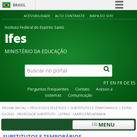
BRASIL
Simplifique!
ACESSIBILIDADE
ALTO CONTRASTE
MAPA DO SITE
Comunica BR
Instituto Federal do Espírito Santo
Ifes
Participe
Acesso à informação
MINISTÉRIO DA EDUCAÇÃO
Legislação
Canais
PT
EN
FR
DE
ES
Perguntas Frequentes
Contato
Acesso a
sistemas
Comunicação
PÁGINA INICIAL
>
PROCESSOS SELETIVOS
>
SUBSTITUTOS E TEMPORÁRIOS
>
EDITAL
02/2025 - PROFESSOR SUBSTITUTO - LETRAS - CAMPUS MONTANHA
MENU
SUBSTITUTOS E TEMPORÁRIOS