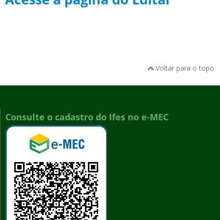
Voltar para o topo
Consulte o cadastro do Ifes no e-MEC