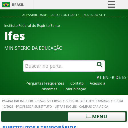
BRASIL
Simplifique!
ACESSIBILIDADE
ALTO CONTRASTE
MAPA DO SITE
Comunica BR
Instituto Federal do Espírito Santo
Ifes
Participe
Acesso à informação
MINISTÉRIO DA EDUCAÇÃO
Legislação
Canais
PT
EN
FR
DE
ES
Perguntas Frequentes
Contato
Acesso a
sistemas
Comunicação
PÁGINA INICIAL
>
PROCESSOS SELETIVOS
>
SUBSTITUTOS E TEMPORÁRIOS
>
EDITAL
10/2025 - PROFESSOR SUBSTITUTO - LETRAS-INGLÊS - CAMPUS CARIACICA
MENU
SUBSTITUTOS E TEMPORÁRIOS