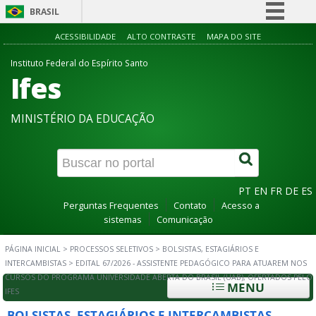
BRASIL
Simplifique!
ACESSIBILIDADE
ALTO CONTRASTE
MAPA DO SITE
Comunica BR
Instituto Federal do Espírito Santo
Ifes
Participe
Acesso à informação
MINISTÉRIO DA EDUCAÇÃO
Legislação
Canais
PT
EN
FR
DE
ES
Perguntas Frequentes
Contato
Acesso a
sistemas
Comunicação
PÁGINA INICIAL
>
PROCESSOS SELETIVOS
>
BOLSISTAS, ESTAGIÁRIOS E
INTERCAMBISTAS
>
EDITAL 67/2026 - ASSISTENTE PEDAGÓGICO PARA ATUAREM NOS
CURSOS DO PROGRAMA UNIVERSIDADE ABERTA DO BRASIL (UAB), OFERTADOS PELO
MENU
IFES
BOLSISTAS, ESTAGIÁRIOS E INTERCAMBISTAS