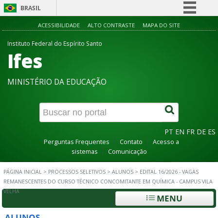
BRASIL
Simplifique!
ACESSIBILIDADE
ALTO CONTRASTE
MAPA DO SITE
Comunica BR
Instituto Federal do Espírito Santo
Ifes
Participe
Acesso à informação
MINISTÉRIO DA EDUCAÇÃO
Legislação
Canais
PT
EN
FR
DE
ES
Perguntas Frequentes
Contato
Acesso a
sistemas
Comunicação
PÁGINA INICIAL
>
PROCESSOS SELETIVOS
>
ALUNOS
>
EDITAL 16/2026 - VAGAS
REMANESCENTES DO CURSO TÉCNICO CONCOMITANTE EM QUÍMICA - CAMPUS VILA
VELHA
MENU
ALUNOS