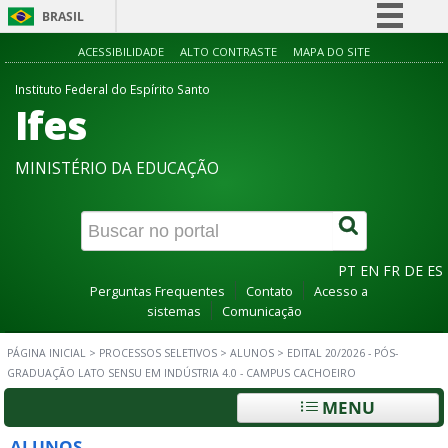
BRASIL
Simplifique!
ACESSIBILIDADE
ALTO CONTRASTE
MAPA DO SITE
Comunica BR
Instituto Federal do Espírito Santo
Ifes
Participe
Acesso à informação
MINISTÉRIO DA EDUCAÇÃO
Legislação
Canais
PT
EN
FR
DE
ES
Perguntas Frequentes
Contato
Acesso a
sistemas
Comunicação
PÁGINA INICIAL
>
PROCESSOS SELETIVOS
>
ALUNOS
>
EDITAL 20/2026 - PÓS-
GRADUAÇÃO LATO SENSU EM INDÚSTRIA 4.0 - CAMPUS CACHOEIRO
MENU
ALUNOS