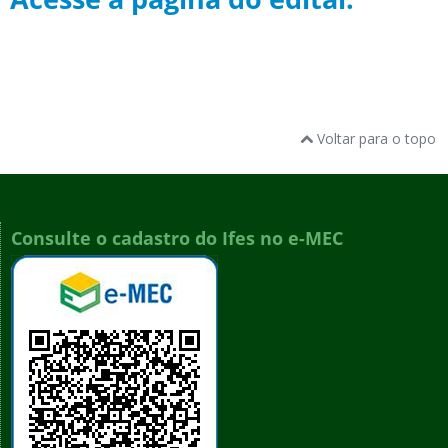
Voltar para o topo
Consulte o cadastro do Ifes no e-MEC