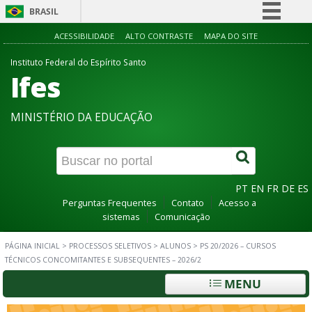
BRASIL
Simplifique!
ACESSIBILIDADE
ALTO CONTRASTE
MAPA DO SITE
Comunica BR
Instituto Federal do Espírito Santo
Ifes
Participe
Acesso à informação
MINISTÉRIO DA EDUCAÇÃO
Legislação
Canais
PT
EN
FR
DE
ES
Perguntas Frequentes
Contato
Acesso a
sistemas
Comunicação
PÁGINA INICIAL
>
PROCESSOS SELETIVOS
>
ALUNOS
>
PS 20/2026 – CURSOS
TÉCNICOS CONCOMITANTES E SUBSEQUENTES – 2026/2
MENU