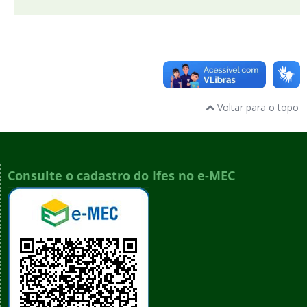
Voltar para o topo
Consulte o cadastro do Ifes no e-MEC