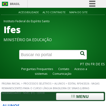
BRASIL
Simplifique!
ACESSIBILIDADE
ALTO CONTRASTE
MAPA DO SITE
Comunica BR
Instituto Federal do Espírito Santo
Ifes
Participe
Acesso à informação
MINISTÉRIO DA EDUCAÇÃO
Legislação
Canais
PT
EN
FR
DE
ES
Perguntas Frequentes
Contato
Acesso a
sistemas
Comunicação
PÁGINA INICIAL
>
PROCESSOS SELETIVOS
>
ALUNOS
>
EDITAL Nº04/2026 - VAGAS
REMANESCENTES PARA O CURSO LÍNGUA BRASILEIRA DE SINAIS (LIBRAS
INTERMEDIÁRIO - NÍVEL B1) - CEFOR
MENU
ALUNOS