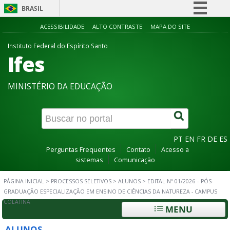
BRASIL
Simplifique!
ACESSIBILIDADE
ALTO CONTRASTE
MAPA DO SITE
Comunica BR
Instituto Federal do Espírito Santo
Ifes
Participe
Acesso à informação
MINISTÉRIO DA EDUCAÇÃO
Legislação
Canais
PT
EN
FR
DE
ES
Perguntas Frequentes
Contato
Acesso a
sistemas
Comunicação
PÁGINA INICIAL
>
PROCESSOS SELETIVOS
>
ALUNOS
>
EDITAL Nº 01/2026 – PÓS-
GRADUAÇÃO ESPECIALIZAÇÃO EM ENSINO DE CIÊNCIAS DA NATUREZA - CAMPUS
COLATINA
MENU
ALUNOS