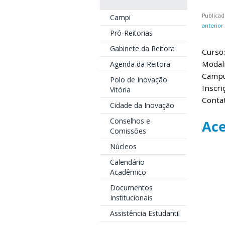
Publica
Campi
anterior
Pró-Reitorias
Gabinete da Reitora
Curso
Modali
Agenda da Reitora
Campus
Polo de Inovação
Inscri
Vitória
Conta
Cidade da Inovação
Conselhos e
Ace
Comissões
Núcleos
Calendário
Acadêmico
Documentos
Institucionais
Assistência Estudantil