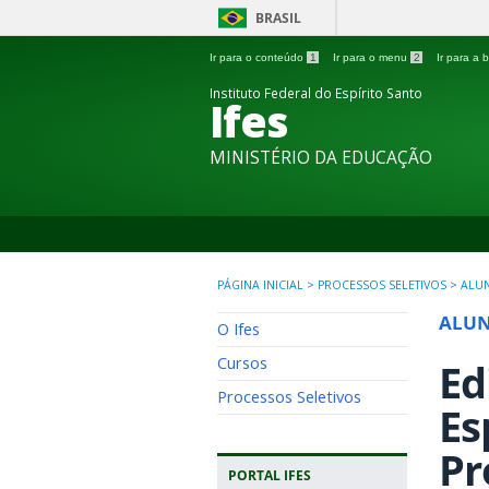
BRASIL
Ir para o conteúdo
1
Ir para o menu
2
Ir para a
Instituto Federal do Espírito Santo
Ifes
MINISTÉRIO DA EDUCAÇÃO
PÁGINA INICIAL
>
PROCESSOS SELETIVOS
>
ALU
ALU
O Ifes
Cursos
Ed
Processos Seletivos
Es
Pr
PORTAL IFES