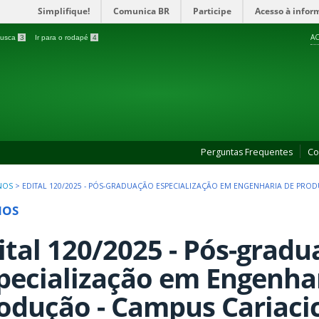
Simplifique!
Comunica BR
Participe
Acesso à infor
AC
 busca
3
Ir para o rodapé
4
Perguntas Frequentes
Co
NOS
>
EDITAL 120/2025 - PÓS-GRADUAÇÃO ESPECIALIZAÇÃO EM ENGENHARIA DE PROD
NOS
ital 120/2025 - Pós-grad
pecialização em Engenha
odução - Campus Cariaci