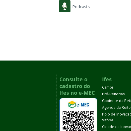
Podcasts
Consulte o
Ifes
cadastro do
Campi
Ifes no e-MEC
Pró-Reitorias
Gabinete da Rei
Agenda da Reito
Polo de Inovaçã
Vitória
Cidade da Inova