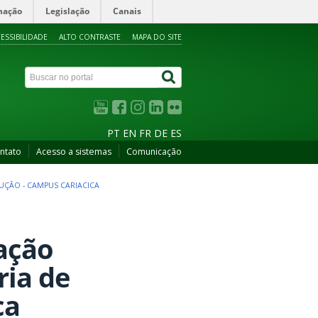
mação
Legislação
Canais
ESSIBILIDADE
ALTO CONTRASTE
MAPA DO SITE
PT
EN
FR
DE
ES
ntato
Acesso a sistemas
Comunicação
UÇÃO - CAMPUS CARIACICA
uação
ria de
ca