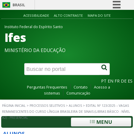
BRASIL
Simplifique!
ACESSIBILIDADE
ALTO CONTRASTE
MAPA DO SITE
Comunica BR
Instituto Federal do Espírito Santo
Ifes
Participe
Acesso à informação
MINISTÉRIO DA EDUCAÇÃO
Legislação
Canais
PT
EN
FR
DE
ES
Perguntas Frequentes
Contato
Acesso a
sistemas
Comunicação
PÁGINA INICIAL
>
PROCESSOS SELETIVOS
>
ALUNOS
>
EDITAL Nº 123/2025 – VAGAS
REMANESCENTES DO CURSO LÍNGUA BRASILEIRA DE SINAIS (LIBRAS BÁSICO - NÍVEL
A2) - PRESENCIAL
MENU
ALUNOS