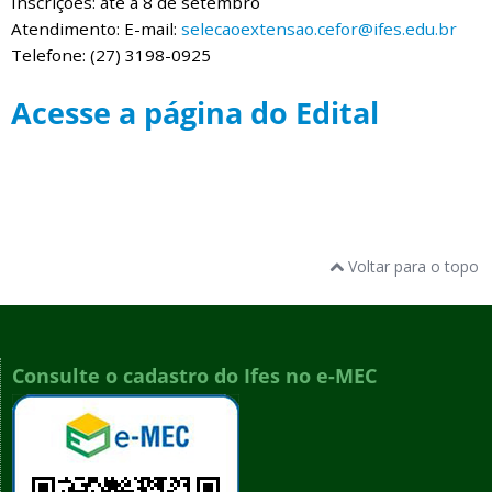
Inscrições: até a 8 de setembro
Atendimento: E-mail:
selecaoextensao.cefor@ifes.edu.br
Telefone: (27) 3198-0925
Acesse a página do Edital
Voltar para o topo
Consulte o cadastro do Ifes no e-MEC