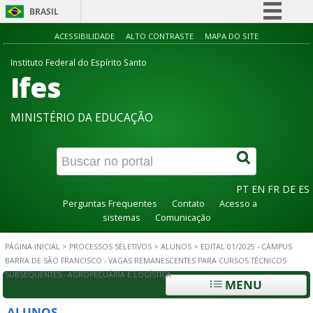
BRASIL
Simplifique!
ACESSIBILIDADE
ALTO CONTRASTE
MAPA DO SITE
Comunica BR
Instituto Federal do Espírito Santo
Ifes
Participe
Acesso à informação
MINISTÉRIO DA EDUCAÇÃO
Legislação
Canais
PT
EN
FR
DE
ES
Perguntas Frequentes
Contato
Acesso a
sistemas
Comunicação
PÁGINA INICIAL
>
PROCESSOS SELETIVOS
>
ALUNOS
>
EDITAL 01/2025 - CAMPUS
BARRA DE SÃO FRANCISCO - VAGAS REMANESCENTES PARA CURSOS TÉCNICOS
SUBSEQUENTES - AGROPECUÁRIA E LOGÍSTICA
MENU
ALUNOS