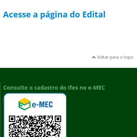
Acesse a página do Edital
Voltar para o topo
Consulte o cadastro do Ifes no e-MEC