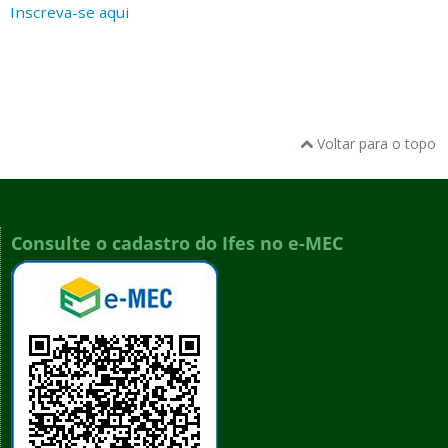
Inscreva-se aqui
Voltar para o topo
Consulte o cadastro do Ifes no e-MEC