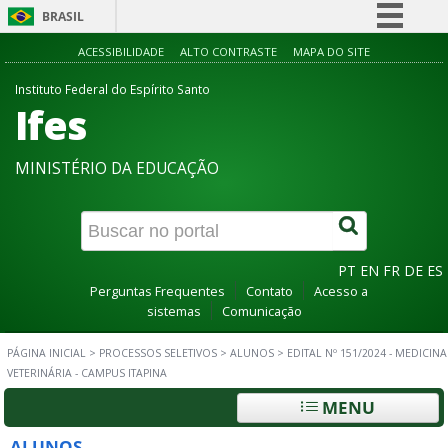
BRASIL
Simplifique!
ACESSIBILIDADE
ALTO CONTRASTE
MAPA DO SITE
Comunica BR
Instituto Federal do Espírito Santo
Ifes
Participe
Acesso à informação
MINISTÉRIO DA EDUCAÇÃO
Legislação
Canais
PT
EN
FR
DE
ES
Perguntas Frequentes
Contato
Acesso a
sistemas
Comunicação
PÁGINA INICIAL
>
PROCESSOS SELETIVOS
>
ALUNOS
>
EDITAL Nº 151/2024 - MEDICINA
VETERINÁRIA - CAMPUS ITAPINA
MENU
ALUNOS