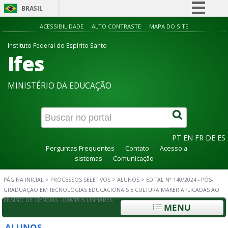
BRASIL
Simplifique!
ACESSIBILIDADE
ALTO CONTRASTE
MAPA DO SITE
Comunica BR
Instituto Federal do Espírito Santo
Ifes
Participe
Acesso à informação
MINISTÉRIO DA EDUCAÇÃO
Legislação
Canais
PT
EN
FR
DE
ES
Perguntas Frequentes
Contato
Acesso a
sistemas
Comunicação
PÁGINA INICIAL
>
PROCESSOS SELETIVOS
>
ALUNOS
>
EDITAL Nº 140/2024 - PÓS-
GRADUAÇÃO EM TECNOLOGIAS EDUCACIONAIS E CULTURA MAKER APLICADAS AO
ENSINO DE CIÊNCIAS - CAMPUS LINHARES
MENU
ALUNOS