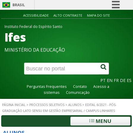
BRASIL
Simplifique!
ACESSIBILIDADE
ALTO CONTRASTE
MAPA DO SITE
Comunica BR
Instituto Federal do Espírito Santo
Ifes
Participe
Acesso à informação
MINISTÉRIO DA EDUCAÇÃO
Legislação
Canais
PT
EN
FR
DE
ES
Perguntas Frequentes
Contato
Acesso a
sistemas
Comunicação
PÁGINA INICIAL
>
PROCESSOS SELETIVOS
>
ALUNOS
>
EDITAL 6/2021 - PÓS-
GRADUAÇÃO LATO SENSU EM GESTÃO EMPRESARIAL / CAMPUS LINHARES
MENU
ALUNOS