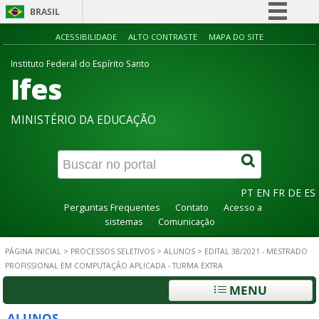
BRASIL
Simplifique!
ACESSIBILIDADE
ALTO CONTRASTE
MAPA DO SITE
Comunica BR
Instituto Federal do Espírito Santo
Ifes
Participe
Acesso à informação
MINISTÉRIO DA EDUCAÇÃO
Legislação
Canais
PT
EN
FR
DE
ES
Perguntas Frequentes
Contato
Acesso a
sistemas
Comunicação
PÁGINA INICIAL
>
PROCESSOS SELETIVOS
>
ALUNOS
>
EDITAL 38/2021 - MESTRADO
PROFISSIONAL EM COMPUTAÇÃO APLICADA - TURMA EXTRA
MENU
ALUNOS