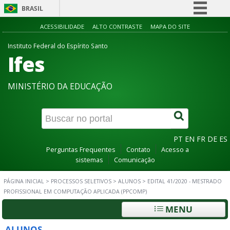
BRASIL
Simplifique!
ACESSIBILIDADE
ALTO CONTRASTE
MAPA DO SITE
Comunica BR
Instituto Federal do Espírito Santo
Ifes
Participe
Acesso à informação
MINISTÉRIO DA EDUCAÇÃO
Legislação
Canais
PT
EN
FR
DE
ES
Perguntas Frequentes
Contato
Acesso a
sistemas
Comunicação
PÁGINA INICIAL
>
PROCESSOS SELETIVOS
>
ALUNOS
>
EDITAL 41/2020 - MESTRADO
PROFISSIONAL EM COMPUTAÇÃO APLICADA (PPCOMP)
MENU
ALUNOS