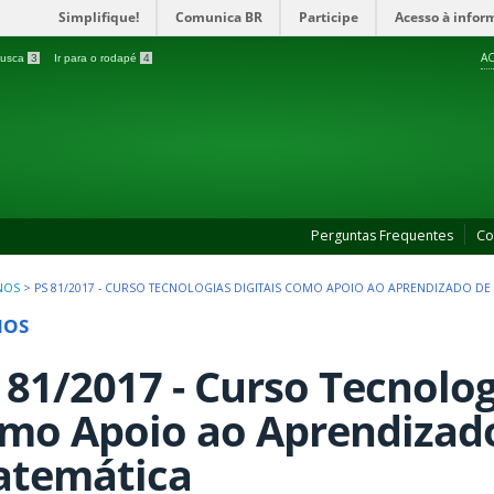
Simplifique!
Comunica BR
Participe
Acesso à infor
AC
 busca
3
Ir para o rodapé
4
Perguntas Frequentes
Co
NOS
>
PS 81/2017 - CURSO TECNOLOGIAS DIGITAIS COMO APOIO AO APRENDIZADO DE
NOS
 81/2017 - Curso Tecnolog
mo Apoio ao Aprendizad
temática