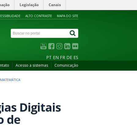
mação
Legislação
Canais
ESSIBILIDADE
ALTO CONTRASTE
MAPA DO SITE
PT
EN
FR
DE
ES
ntato
Acesso a sistemas
Comunicação
 MATEMÁTICA
ias Digitais
o de