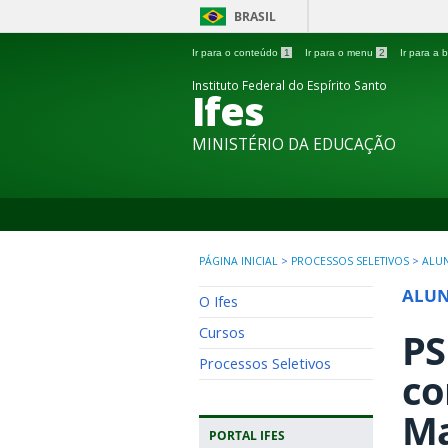
BRASIL
Ir para o conteúdo
1
Ir para o menu
2
Ir para a
Instituto Federal do Espírito Santo
Ifes
MINISTÉRIO DA EDUCAÇÃO
PÁGINA INICIAL
>
PROCESSOS SELETIVOS
>
ALU
ALU
O Ifes
Cursos
PS
Processos Seletivos
co
Ma
PORTAL IFES