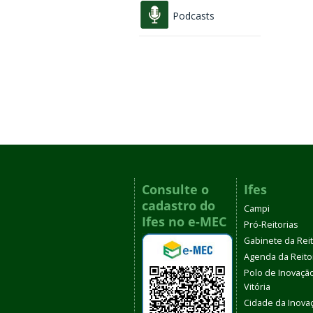
Podcasts
Consulte o
Ifes
cadastro do
Campi
Ifes no e-MEC
Pró-Reitorias
Gabinete da Rei
Agenda da Reito
Polo de Inovaçã
Vitória
Cidade da Inova