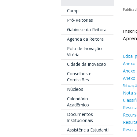
Publica
Campi
Pró-Reitorias
Gabinete da Reitora
Inscri
Aprend
Agenda da Reitora
Polo de Inovação
Vitória
Edital
Anexo 
Cidade da Inovação
Anexo 
Conselhos e
Anexo 
Comissões
Situaç
Núcleos
Nota s
Calendário
Classi
Acadêmico
Result
Documentos
Recurs
Institucionais
Result
Result
Assistência Estudantil