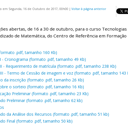
do em Segunda, 16 de Outubro de 2017, 00h00
|
Voltar à página anterior
ções abertas, de 16 a 30 de outubro, para o curso Tecnologias
izado de Matemática, do Centro de Referência em Formação e
 (formato .pdf, tamanho 160 Kb)
I - Cronograma (formato .pdf, tamanho 49 Kb)
II - Requerimento de matrícula (formato .pdf, tamanho 238 Kb)
III - Termo de Cessão de imagem e voz (formato .pdf, tamanho 143 
ão da inscrição (formato .pdf, tamanho 26 Kb)
obre o sorteio (formato .pdf, tamanho 16 Kb)
ficação Preliminar (formato .pdf, tamanho 23 Kb)
ado Preliminar (formato .pdf, tamanho 62 kb)
os
ado da Análise dos Recursos (formato .pdf, tamanho 51 kb)
ado Final (formato .pdf, tamanho 50 kb)