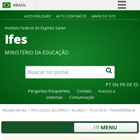
BRASIL
Simplifique!
ACESSIBILIDADE
ALTO CONTRASTE
MAPA DO SITE
Comunica BR
Instituto Federal do Espírito Santo
Ifes
Participe
Acesso à informação
MINISTÉRIO DA EDUCAÇÃO
Legislação
Canais
PT
EN
FR
DE
ES
Perguntas Frequentes
Contato
Acesso a
sistemas
Comunicação
PÁGINA INICIAL
>
PROCESSOS SELETIVOS
>
ALUNOS
>
PS 25/2010 - TRANSFERÊNCIA
MENU