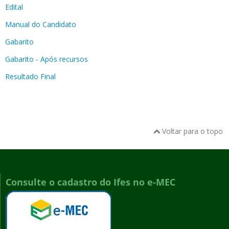
Edital
Manual do Candidato
Gabarito
Gabarito - Após recursos
Resultado Final
Voltar para o topo
Consulte o cadastro do Ifes no e-MEC