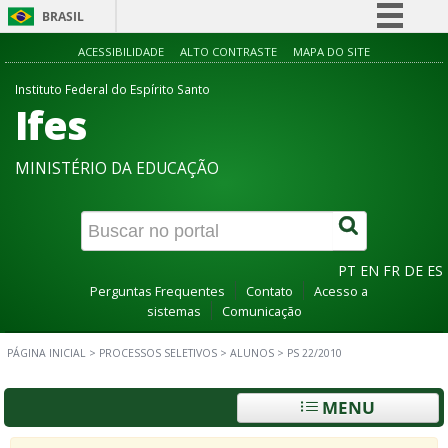
BRASIL
Simplifique!
ACESSIBILIDADE
ALTO CONTRASTE
MAPA DO SITE
Comunica BR
Instituto Federal do Espírito Santo
Ifes
Participe
Acesso à informação
MINISTÉRIO DA EDUCAÇÃO
Legislação
Canais
PT
EN
FR
DE
ES
Perguntas Frequentes
Contato
Acesso a
sistemas
Comunicação
PÁGINA INICIAL
>
PROCESSOS SELETIVOS
>
ALUNOS
>
PS 22/2010
MENU