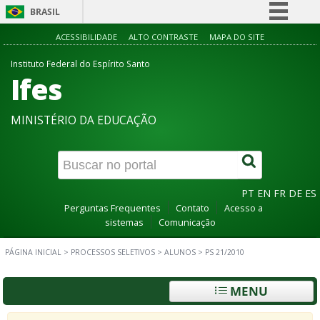
BRASIL
Simplifique!
ACESSIBILIDADE
ALTO CONTRASTE
MAPA DO SITE
Comunica BR
Instituto Federal do Espírito Santo
Ifes
Participe
Acesso à informação
MINISTÉRIO DA EDUCAÇÃO
Legislação
Canais
PT
EN
FR
DE
ES
Perguntas Frequentes
Contato
Acesso a
sistemas
Comunicação
PÁGINA INICIAL
>
PROCESSOS SELETIVOS
>
ALUNOS
>
PS 21/2010
MENU