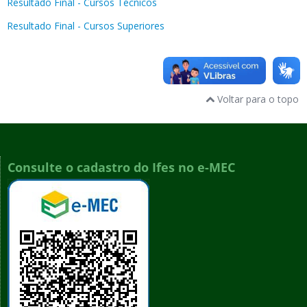
Resultado Final - Cursos Técnicos
Resultado Final - Cursos Superiores
Voltar para o topo
Consulte o cadastro do Ifes no e-MEC