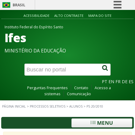
BRASIL
Simplifique!
ACESSIBILIDADE
ALTO CONTRASTE
MAPA DO SITE
Comunica BR
Instituto Federal do Espírito Santo
Ifes
Participe
Acesso à informação
MINISTÉRIO DA EDUCAÇÃO
Legislação
Canais
PT
EN
FR
DE
ES
Perguntas Frequentes
Contato
Acesso a
sistemas
Comunicação
PÁGINA INICIAL
>
PROCESSOS SELETIVOS
>
ALUNOS
>
PS 20/2010
MENU