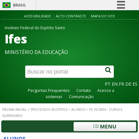
BRASIL
Simplifique!
ACESSIBILIDADE
ALTO CONTRASTE
MAPA DO SITE
Comunica BR
Instituto Federal do Espírito Santo
Ifes
Participe
Acesso à informação
MINISTÉRIO DA EDUCAÇÃO
Legislação
Canais
PT
EN
FR
DE
ES
Perguntas Frequentes
Contato
Acesso a
sistemas
Comunicação
PÁGINA INICIAL
>
PROCESSOS SELETIVOS
>
ALUNOS
>
PS 10/2006 - CURSOS
SUPERIORES
MENU
ALUNOS