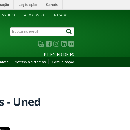
mação
Legislação
Canais
ESSIBILIDADE
ALTO CONTRASTE
MAPA DO SITE
PT
EN
FR
DE
ES
ntato
Acesso a sistemas
Comunicação
s - Uned