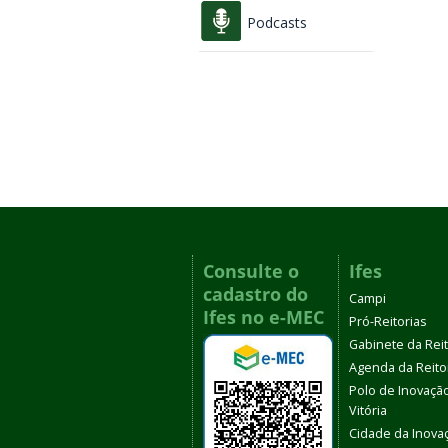
Podcasts
Consulte o
Ifes
cadastro do
Campi
Ifes no e-MEC
Pró-Reitorias
Gabinete da Rei
Agenda da Reito
Polo de Inovaçã
Vitória
Cidade da Inova