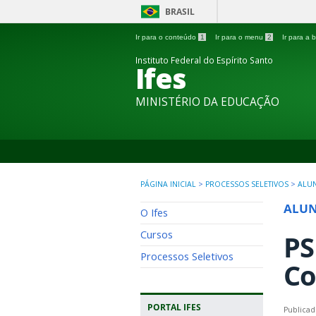
BRASIL
Ir para o conteúdo
1
Ir para o menu
2
Ir para a
Instituto Federal do Espírito Santo
Ifes
MINISTÉRIO DA EDUCAÇÃO
PÁGINA INICIAL
>
PROCESSOS SELETIVOS
>
ALU
ALU
O Ifes
Cursos
PS
Processos Seletivos
Co
PORTAL IFES
Publicad