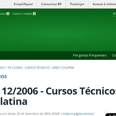
Simplifique!
Comunica BR
Participe
Acesso à infor
AC
 busca
3
Ir para o rodapé
4
Perguntas Frequentes
Co
NOS
>
PS 12/2006 - CURSOS TÉCNICOS - UNED COLATINA
NOS
 12/2006 - Cursos Técnico
latina
o em Sexta, 29 de Setembro de 2006, 00h00
|
Voltar à página anterior