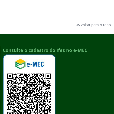
Voltar para o topo
Consulte o cadastro do Ifes no e-MEC