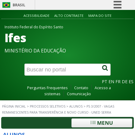
BRASIL
Simplifique!
ACESSIBILIDADE
ALTO CONTRASTE
MAPA DO SITE
Comunica BR
Instituto Federal do Espírito Santo
Ifes
Participe
Acesso à informação
MINISTÉRIO DA EDUCAÇÃO
Legislação
Canais
PT
EN
FR
DE
ES
Perguntas Frequentes
Contato
Acesso a
sistemas
Comunicação
PÁGINA INICIAL
>
PROCESSOS SELETIVOS
>
ALUNOS
>
PS 3/2007 - VAGAS
REMANESCENTES PARA TRANSFERÊNCIA E NOVO CURSO - UNED SERRA
MENU
ALUNOS