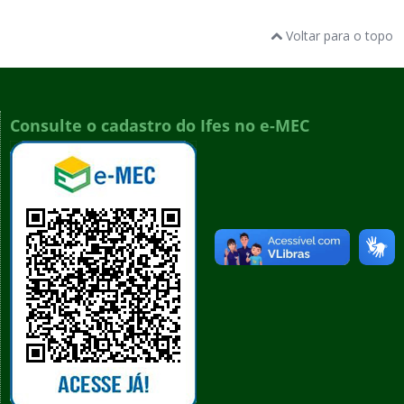
Voltar para o topo
Consulte o cadastro do Ifes no e-MEC