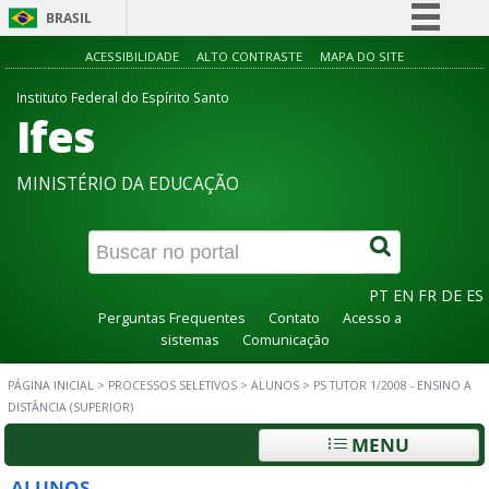
BRASIL
Simplifique!
ACESSIBILIDADE
ALTO CONTRASTE
MAPA DO SITE
Comunica BR
Instituto Federal do Espírito Santo
Ifes
Participe
Acesso à informação
MINISTÉRIO DA EDUCAÇÃO
Legislação
Canais
PT
EN
FR
DE
ES
Perguntas Frequentes
Contato
Acesso a
sistemas
Comunicação
PÁGINA INICIAL
>
PROCESSOS SELETIVOS
>
ALUNOS
>
PS TUTOR 1/2008 - ENSINO A
DISTÂNCIA (SUPERIOR)
MENU
ALUNOS