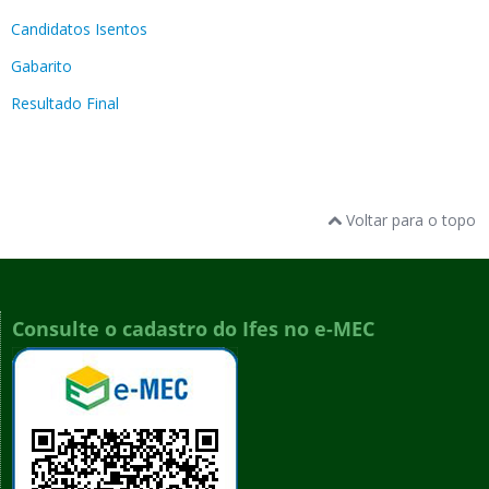
Candidatos Isentos
Gabarito
Resultado Final
Voltar para o topo
Consulte o cadastro do Ifes no e-MEC