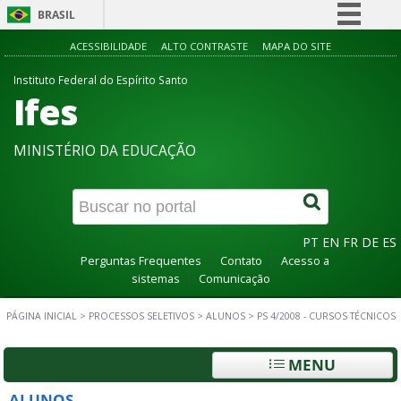
BRASIL
Simplifique!
ACESSIBILIDADE
ALTO CONTRASTE
MAPA DO SITE
Comunica BR
Instituto Federal do Espírito Santo
Ifes
Participe
Acesso à informação
MINISTÉRIO DA EDUCAÇÃO
Legislação
Canais
PT
EN
FR
DE
ES
Perguntas Frequentes
Contato
Acesso a
sistemas
Comunicação
PÁGINA INICIAL
>
PROCESSOS SELETIVOS
>
ALUNOS
>
PS 4/2008 - CURSOS TÉCNICOS
MENU
ALUNOS