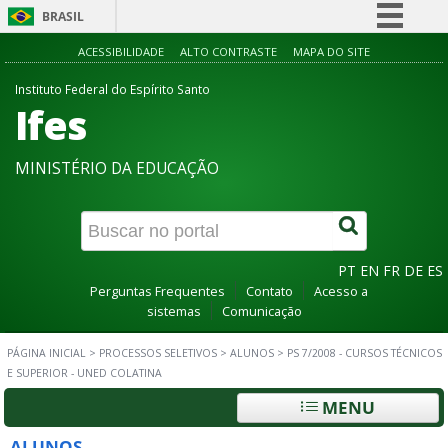
BRASIL
Simplifique!
ACESSIBILIDADE
ALTO CONTRASTE
MAPA DO SITE
Comunica BR
Instituto Federal do Espírito Santo
Ifes
Participe
Acesso à informação
MINISTÉRIO DA EDUCAÇÃO
Legislação
Canais
PT
EN
FR
DE
ES
Perguntas Frequentes
Contato
Acesso a
sistemas
Comunicação
PÁGINA INICIAL
>
PROCESSOS SELETIVOS
>
ALUNOS
>
PS 7/2008 - CURSOS TÉCNICOS
E SUPERIOR - UNED COLATINA
MENU
ALUNOS