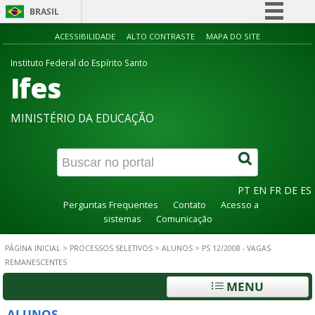
BRASIL
Simplifique!
ACESSIBILIDADE
ALTO CONTRASTE
MAPA DO SITE
Comunica BR
Instituto Federal do Espírito Santo
Ifes
Participe
Acesso à informação
MINISTÉRIO DA EDUCAÇÃO
Legislação
Canais
PT
EN
FR
DE
ES
Perguntas Frequentes
Contato
Acesso a
sistemas
Comunicação
PÁGINA INICIAL
>
PROCESSOS SELETIVOS
>
ALUNOS
>
PS 12/2008 - VAGAS
REMANESCENTES
MENU
ALUNOS