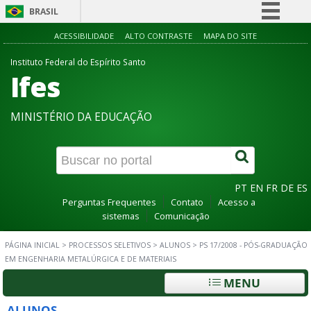
BRASIL
Simplifique!
ACESSIBILIDADE
ALTO CONTRASTE
MAPA DO SITE
Comunica BR
Instituto Federal do Espírito Santo
Ifes
Participe
Acesso à informação
MINISTÉRIO DA EDUCAÇÃO
Legislação
Canais
PT
EN
FR
DE
ES
Perguntas Frequentes
Contato
Acesso a
sistemas
Comunicação
PÁGINA INICIAL
>
PROCESSOS SELETIVOS
>
ALUNOS
>
PS 17/2008 - PÓS-GRADUAÇÃO
EM ENGENHARIA METALÚRGICA E DE MATERIAIS
MENU
ALUNOS