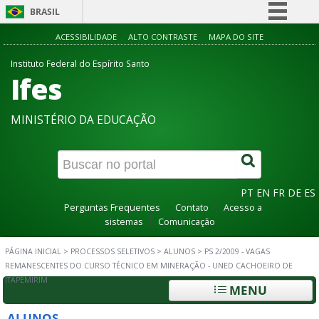
BRASIL
Simplifique!
ACESSIBILIDADE
ALTO CONTRASTE
MAPA DO SITE
Comunica BR
Instituto Federal do Espírito Santo
Ifes
Participe
Acesso à informação
MINISTÉRIO DA EDUCAÇÃO
Legislação
Canais
PT
EN
FR
DE
ES
Perguntas Frequentes
Contato
Acesso a
sistemas
Comunicação
PÁGINA INICIAL
>
PROCESSOS SELETIVOS
>
ALUNOS
>
PS 2/2009 - VAGAS
REMANESCENTES DO CURSO TÉCNICO EM MINERAÇÃO - UNED CACHOEIRO DE
ITAPEMIRIM
MENU
ALUNOS