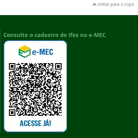
Voltar para o topo
Consulte o cadastro do Ifes no e-MEC