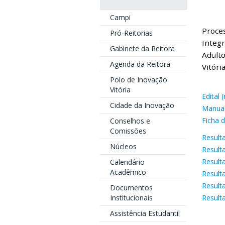
Campi
Proces
Pró-Reitorias
Integr
Gabinete da Reitora
Adulto
Agenda da Reitora
Vitóri
Polo de Inovação
Vitória
Edital (
Cidade da Inovação
Manua
Ficha d
Conselhos e
Comissões
Result
Núcleos
Result
Result
Calendário
Acadêmico
Result
Result
Documentos
Institucionais
Resulta
Assistência Estudantil