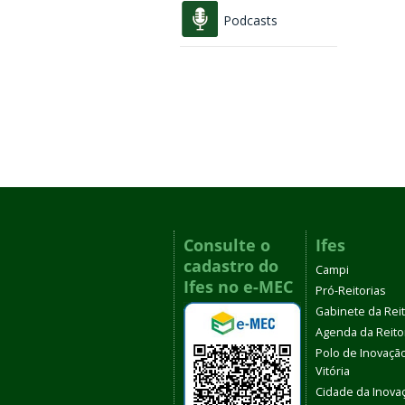
Podcasts
Consulte o
Ifes
cadastro do
Campi
Ifes no e-MEC
Pró-Reitorias
Gabinete da Rei
Agenda da Reito
Polo de Inovaçã
Vitória
Cidade da Inova