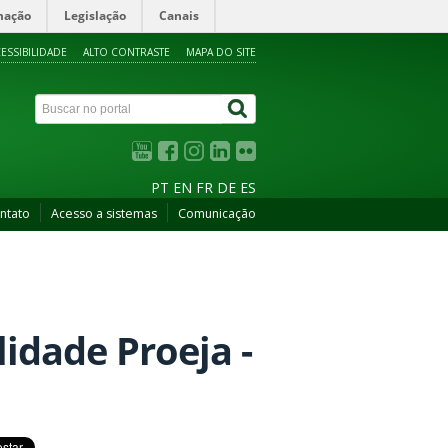
mação
Legislação
Canais
ESSIBILIDADE
ALTO CONTRASTE
MAPA DO SITE
PT
EN
FR
DE
ES
ntato
Acesso a sistemas
Comunicação
idade Proeja -