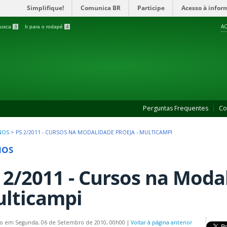
Simplifique!
Comunica BR
Participe
Acesso à infor
AC
 busca
3
Ir para o rodapé
4
Perguntas Frequentes
Co
NOS
>
PS 2/2011 - CURSOS NA MODALIDADE PROEJA - MULTICAMPI
NOS
 2/2011 - Cursos na Modal
lticampi
do em Segunda, 06 de Setembro de 2010, 00h00
|
Voltar à página anterior