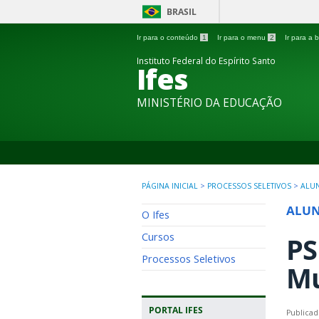
BRASIL
Ir para o conteúdo
1
Ir para o menu
2
Ir para a
Instituto Federal do Espírito Santo
Ifes
MINISTÉRIO DA EDUCAÇÃO
PÁGINA INICIAL
>
PROCESSOS SELETIVOS
>
ALU
ALU
O Ifes
Cursos
PS
Processos Seletivos
Mu
PORTAL IFES
Publica