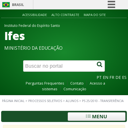
BRASIL
Simplifique!
ACESSIBILIDADE
ALTO CONTRASTE
MAPA DO SITE
Comunica BR
Instituto Federal do Espírito Santo
Ifes
Participe
Acesso à informação
MINISTÉRIO DA EDUCAÇÃO
Legislação
Canais
PT
EN
FR
DE
ES
Perguntas Frequentes
Contato
Acesso a
sistemas
Comunicação
PÁGINA INICIAL
>
PROCESSOS SELETIVOS
>
ALUNOS
>
PS 25/2010 - TRANSFERÊNCIA
MENU