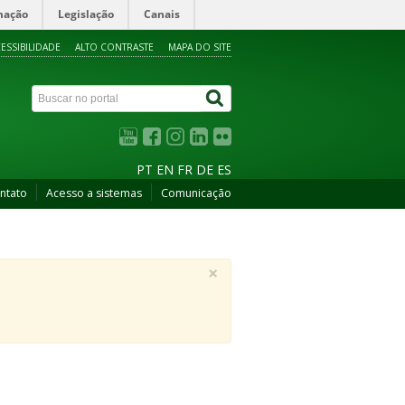
mação
Legislação
Canais
ESSIBILIDADE
ALTO CONTRASTE
MAPA DO SITE
PT
EN
FR
DE
ES
ntato
Acesso a sistemas
Comunicação
×