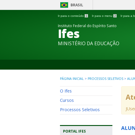
BRASIL
Ir para o conteúdo
1
Ir para o menu
2
Ir para a
Instituto Federal do Espírito Santo
Ifes
MINISTÉRIO DA EDUCAÇÃO
PÁGINA INICIAL
>
PROCESSOS SELETIVOS
>
ALU
O Ifes
At
Cursos
JUse
Processos Seletivos
ALU
PORTAL IFES