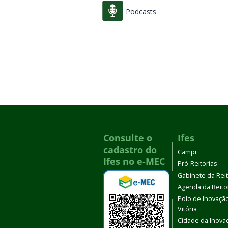
Podcasts
Consulte o
Ifes
cadastro do
Campi
Ifes no e-MEC
Pró-Reitorias
Gabinete da Rei
Agenda da Reito
Polo de Inovaçã
Vitória
Cidade da Inova