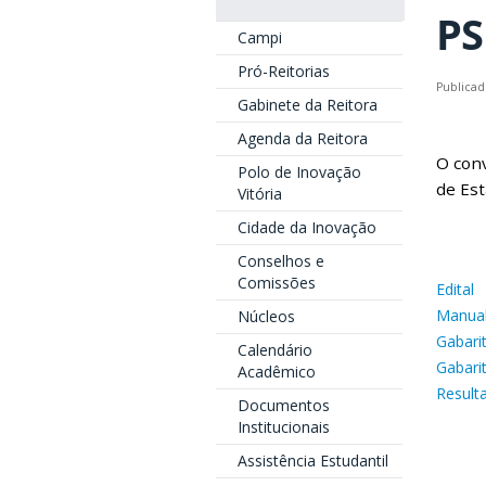
PS
Campi
Pró-Reitorias
Publicad
Gabinete da Reitora
Agenda da Reitora
O conv
Polo de Inovação
de Est
Vitória
Cidade da Inovação
Conselhos e
Comissões
Edital
Manual
Núcleos
Gabari
Calendário
Gabari
Acadêmico
Result
Documentos
Institucionais
Assistência Estudantil