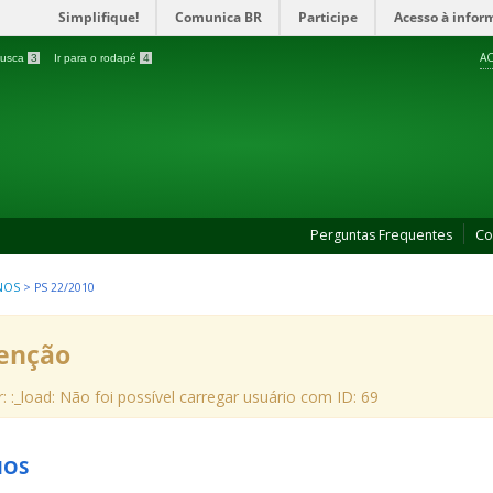
Simplifique!
Comunica BR
Participe
Acesso à infor
AC
 busca
3
Ir para o rodapé
4
Perguntas Frequentes
Co
NOS
>
PS 22/2010
enção
r: :_load: Não foi possível carregar usuário com ID: 69
NOS