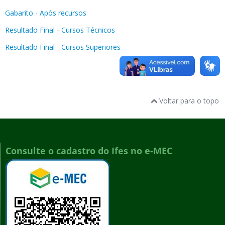
Gabarito - Após recursos
Resultado Final - Cursos Técnicos
Resultado Final - Cursos Superiores
Voltar para o topo
Consulte o cadastro do Ifes no e-MEC