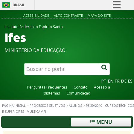
BRASIL
Simplifique!
ACESSIBILIDADE
ALTO CONTRASTE
MAPA DO SITE
Comunica BR
Instituto Federal do Espírito Santo
Ifes
Participe
Acesso à informação
MINISTÉRIO DA EDUCAÇÃO
Legislação
Canais
PT
EN
FR
DE
ES
Perguntas Frequentes
Contato
Acesso a
sistemas
Comunicação
PÁGINA INICIAL
>
PROCESSOS SELETIVOS
>
ALUNOS
>
PS 20/2010 - CURSOS TÉCNICOS
E SUPERIORES - MULTICAMPI
MENU