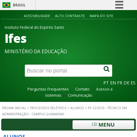
BRASIL
Simplifique!
ACESSIBILIDADE
ALTO CONTRASTE
MAPA DO SITE
Comunica BR
Instituto Federal do Espírito Santo
Ifes
Participe
Acesso à informação
MINISTÉRIO DA EDUCAÇÃO
Legislação
Canais
PT
EN
FR
DE
ES
Perguntas Frequentes
Contato
Acesso a
sistemas
Comunicação
PÁGINA INICIAL
>
PROCESSOS SELETIVOS
>
ALUNOS
>
PS 12/2010 - TÉCNICO EM
ADMINISTRAÇÃO - CAMPUS GUARAPARI
MENU
ALUNOS