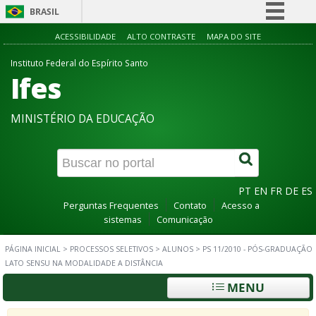
BRASIL
Simplifique!
ACESSIBILIDADE
ALTO CONTRASTE
MAPA DO SITE
Comunica BR
Instituto Federal do Espírito Santo
Ifes
Participe
Acesso à informação
MINISTÉRIO DA EDUCAÇÃO
Legislação
Canais
PT
EN
FR
DE
ES
Perguntas Frequentes
Contato
Acesso a
sistemas
Comunicação
PÁGINA INICIAL
>
PROCESSOS SELETIVOS
>
ALUNOS
>
PS 11/2010 - PÓS-GRADUAÇÃO
LATO SENSU NA MODALIDADE A DISTÂNCIA
MENU