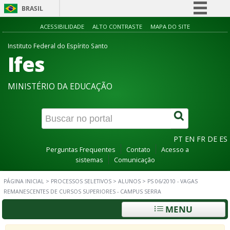
BRASIL
Simplifique!
ACESSIBILIDADE
ALTO CONTRASTE
MAPA DO SITE
Comunica BR
Instituto Federal do Espírito Santo
Ifes
Participe
Acesso à informação
MINISTÉRIO DA EDUCAÇÃO
Legislação
Canais
PT
EN
FR
DE
ES
Perguntas Frequentes
Contato
Acesso a
sistemas
Comunicação
PÁGINA INICIAL
>
PROCESSOS SELETIVOS
>
ALUNOS
>
PS 06/2010 - VAGAS
REMANESCENTES DE CURSOS SUPERIORES - CAMPUS SERRA
MENU