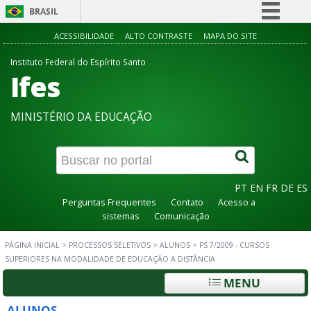
BRASIL
Simplifique!
ACESSIBILIDADE
ALTO CONTRASTE
MAPA DO SITE
Comunica BR
Instituto Federal do Espírito Santo
Ifes
Participe
Acesso à informação
MINISTÉRIO DA EDUCAÇÃO
Legislação
Canais
PT
EN
FR
DE
ES
Perguntas Frequentes
Contato
Acesso a
sistemas
Comunicação
PÁGINA INICIAL
>
PROCESSOS SELETIVOS
>
ALUNOS
>
PS 7/2009 - CURSOS
SUPERIORES NA MODALIDADE DE EDUCAÇÃO A DISTÂNCIA
MENU
ALUNOS